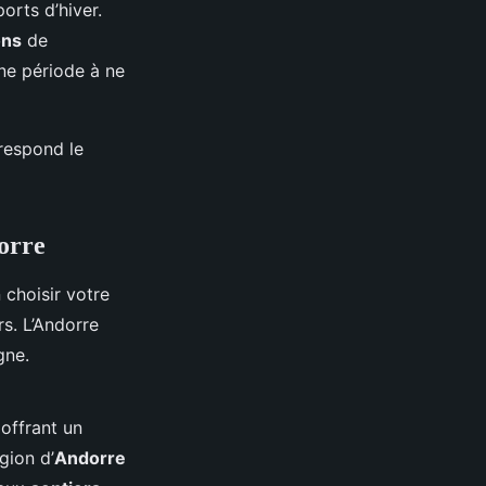
orts d’hiver.
ons
de
une période à ne
rrespond le
orre
 choisir votre
s. L’Andorre
gne.
offrant un
gion d’
Andorre