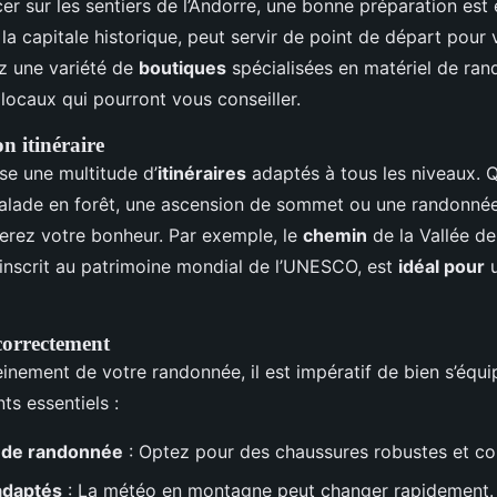
er sur les sentiers de l’Andorre, une bonne préparation est e
, la capitale historique, peut servir de point de départ pour
z une variété de
boutiques
spécialisées en matériel de ran
locaux qui pourront vous conseiller.
on itinéraire
se une multitude d’
itinéraires
adaptés à tous les niveaux. 
alade en forêt, une ascension de sommet ou une randonné
verez votre bonheur. Par exemple, le
chemin
de la Vallée d
, inscrit au patrimoine mondial de l’UNESCO, est
idéal pour
u
correctement
einement de votre randonnée, il est impératif de bien s’équip
ts essentiels :
 de randonnée
: Optez pour des chaussures robustes et co
adaptés
: La météo en montagne peut changer rapidement.