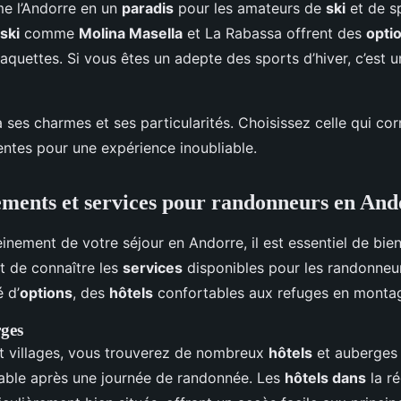
me l’Andorre en un
paradis
pour les amateurs de
ski
et de sp
ski
comme
Molina Masella
et La Rabassa offrent des
opti
quettes. Si vous êtes un adepte des sports d’hiver, c’est 
ses charmes et ses particularités. Choisissez celle qui co
entes pour une expérience inoubliable.
ments et services pour randonneurs en And
einement de votre séjour en Andorre, il est essentiel de bien
t de connaître les
services
disponibles pour les randonneur
é d’
options
, des
hôtels
confortables aux refuges en monta
rges
 et villages, vous trouverez de nombreux
hôtels
et auberges 
able après une journée de randonnée. Les
hôtels dans
la ré