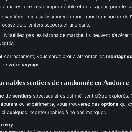
 couches, une veste imperméable et un chapeau pour le sol
n sac léger mais suffisamment grand pour transporter de l
trousse de premiers secours et une carte.
: N’oubliez pas les bâtons de marche, ils peuvent s’avérer tr
dentés.
t correctement, vous serez prêt à affronter les
montagne
 de votre
voyage
.
urnables sentiers de randonnée en Andorre
rge de
sentiers
spectaculaires qui méritent d’être explorés.
débutant ou expérimenté, vous trouverez des
options
qui c
oici quelques incontournables à ne pas manquer.
orteny
arc naturel
de Sorteny, cette randonnée est une véritable