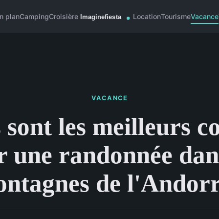
n plan
Camping
Croisière
Location
Tourisme
Vacance
VACANCE
 sont les meilleurs co
r une randonnée dans
ntagnes de l'Andor