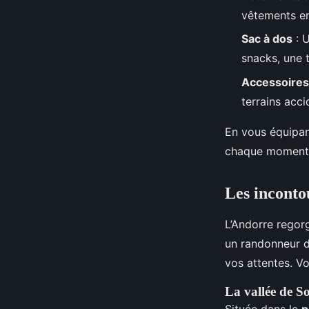
vêtements en
Sac à dos
: U
snacks, une 
Accessoires
terrains acci
En vous équipan
chaque moment
Les inconto
L’Andorre rego
un randonneur 
vos attentes. V
La vallée de S
Située dans le
p