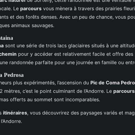
locale. Le
parcours
vous mènera à travers des prairies fleur
ants et des forêts denses. Avec un peu de chance, vous p
lques animaux sauvages.
staina
na
sont une série de trois lacs glaciaires situés à une altit
chemin
pour y accéder est relativement facile et offre des
t une randonnée parfaite pour une journée en famille ou entr
a Pedrosa
neurs plus expérimentés, l’ascension du
Pic de Coma Pedr
2 mètres, c’est le point culminant de l’Andorre. Le
parcours
mas offerts au sommet sont incomparables.
es
itinéraires
, vous découvrirez des paysages variés et magn
 l’Andorre.