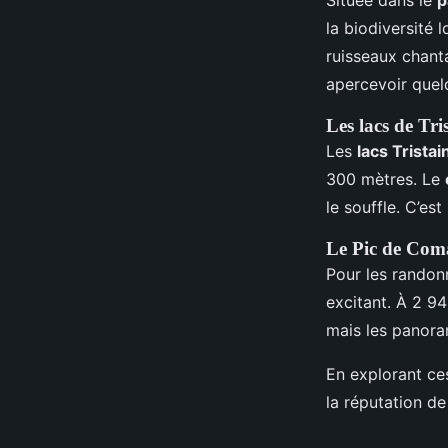
la biodiversité 
ruisseaux chant
apercevoir que
Les lacs de Tri
Les
lacs Tristai
300 mètres. Le
le souffle. C’es
Le Pic de Com
Pour les randon
excitant. À 2 94
mais les panora
En explorant c
la réputation de