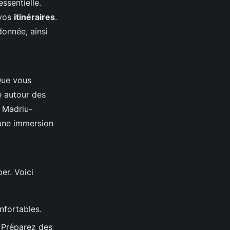
ssentielle.
 vos
itinéraires
.
donnée, ainsi
Que vous
e autour des
e Madriu-
ne immersion
er. Voici
nfortables.
 Préparez des