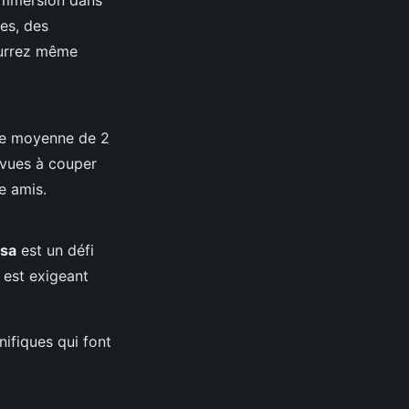
ies, des
ourrez même
ude moyenne de 2
 vues à couper
e amis.
osa
est un défi
est exigeant
ifiques qui font