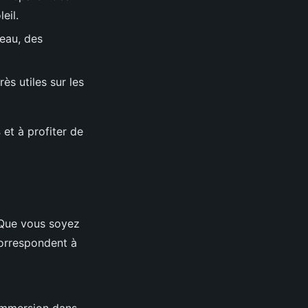
eil.
’eau, des
ès utiles sur les
s
et à profiter de
 Que vous soyez
orrespondent à
 immersion dans