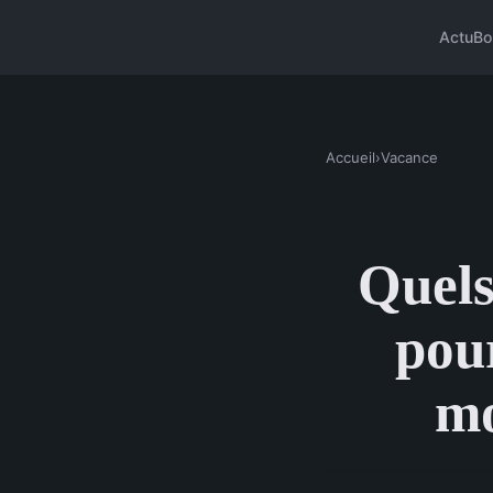
Actu
Bo
Accueil
›
Vacance
Quels
pou
mo