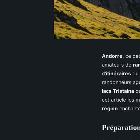
Andorre
, ce pe
amateurs de
ra
d’
itinéraires
qui
randonneurs agu
lacs Tristaina
ou
cet article les 
région
enchante
Préparation