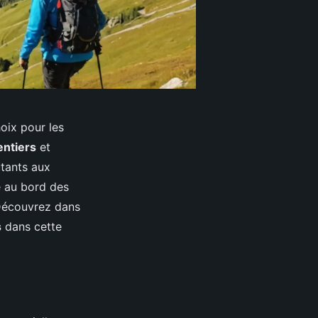
hoix pour les
entiers
et
utants aux
e au bord des
Découvrez dans
s
dans cette