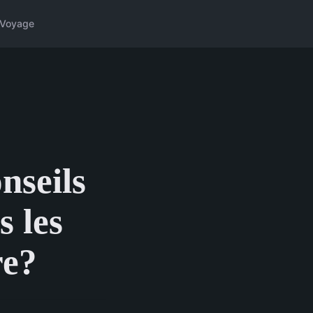
Voyage
nseils
 les
re?