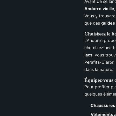
Avant de se lanc
Andorre vieille
Vous y trouvere
que des
guides
Choisissez le b
L’Andorre propo
cherchiez une b
lacs
, vous trou
Perafita-Claror
dans la nature.
Équipez-vous 
Pour profiter pl
quelques élémen
Chaussures
Vêtements 