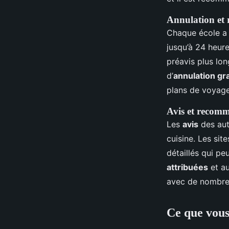
Annulation et
Chaque école a 
jusqu’à 24 heur
préavis plus lon
d’
annulation gr
plans de voyage
Avis et recom
Les
avis
des au
cuisine. Les si
détaillés qui pe
attribuées
et a
avec de nombr
Ce que vous