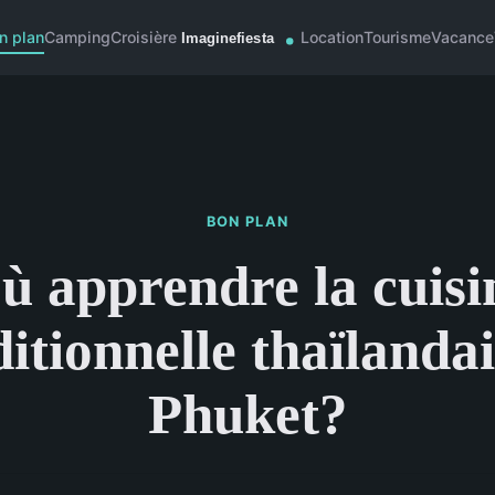
n plan
Camping
Croisière
Location
Tourisme
Vacance
BON PLAN
ù apprendre la cuisi
ditionnelle thaïlandai
Phuket?