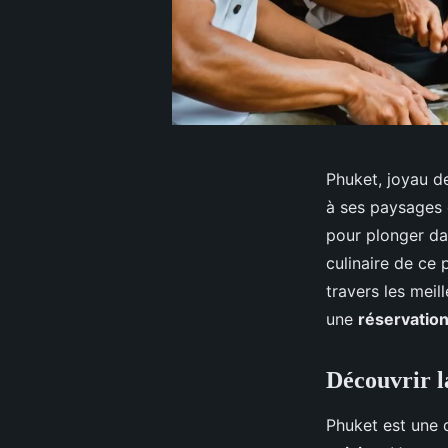
Phuket, joyau d
à ses paysages 
pour plonger da
culinaire de ce 
travers les meil
une
réservatio
Découvrir l
Phuket est une 