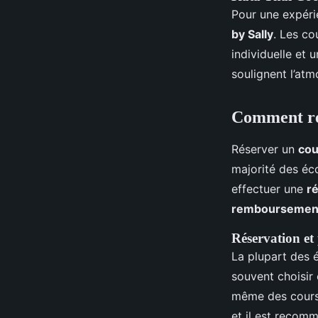
Pour une expérie
by Sally
. Les co
individuelle et 
soulignent l’atm
Comment rés
Réserver un
cou
majorité des éco
effectuer une
r
remboursemen
Réservation et
La plupart des 
souvent choisir 
même des cours 
et il est recomm