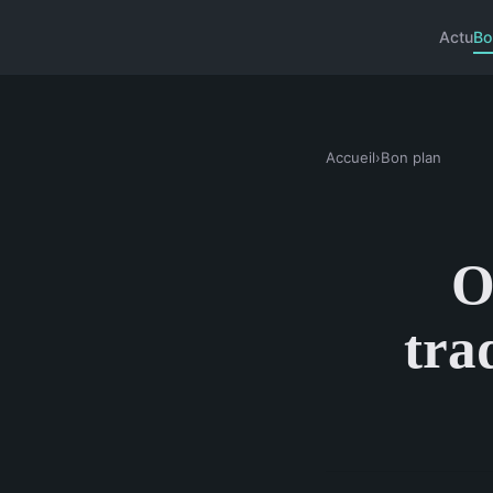
Actu
Bo
Accueil
›
Bon plan
O
tra