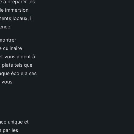
e à préparer les
le immersion
ents locaux, il
ence.
montrer
 culinaire
et vous aident à
 plats tels que
aque école a ses
i vous
nce unique et
 par les