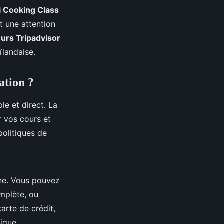
i Cooking Class
t une attention
eurs Tripadvisor
ïlandaise.
ation ?
e et direct. La
r vos cours et
 politiques de
ne. Vous pouvez
omplète, ou
arte de crédit,
ique.