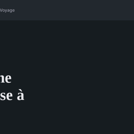
Voyage
ne
se à