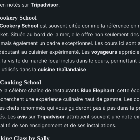
ien notés sur
Tripadvisor
.
ookery School
 Cookery School
est souvent citée comme la référence en 
ket. Située au bord de la mer, elle offre non seulement des
s mais également un cadre exceptionnel. Les cours ici sont 
 débutant au cuisinier expérimenté. Les
voyageurs
apprécie
 la visite du marché local inclus dans le cours, permettant 
 utilisés dans la
cuisine thaïlandaise
.
 Cooking School
e la célèbre chaîne de restaurants
Blue Elephant
, cette éco
echerchent une expérience culinaire haut de gamme. Les co
es chefs renommés qui vous guideront pas à pas dans la p
ués. Les
avis
sur
Tripadvisor
attribuent souvent une note exc
alité de son enseignement et de ses installations.
king Class by Sally