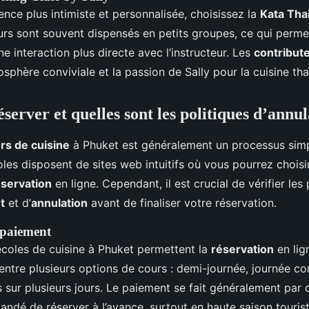
nce plus intimiste et personnalisée, choisissez la
Kata Tha
urs sont souvent dispensés en petits groupes, ce qui perme
une interaction plus directe avec l’instructeur. Les
contribut
osphère conviviale et la passion de Sally pour la cuisine tha
erver et quelles sont les politiques d’annul
rs de cuisine
à Phuket est généralement un processus simpl
les disposent de sites web intuitifs où vous pourrez choisi
éservation
en ligne. Cependant, il est crucial de vérifier les
t
et d’
annulation
avant de finaliser votre réservation.
 paiement
écoles de cuisine à Phuket permettent la
réservation
en lig
entre plusieurs options de cours : demi-journée, journée c
sur plusieurs jours. Le paiement se fait généralement par c
andé de réserver à l’avance, surtout en haute saison tourist