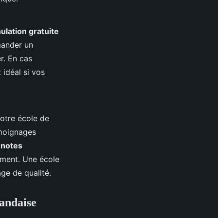
ulation gratuite
mander un
r. En cas
t idéal si vos
otre école de
émoignages
x
notes
ment. Une école
ge de qualité.
landaise