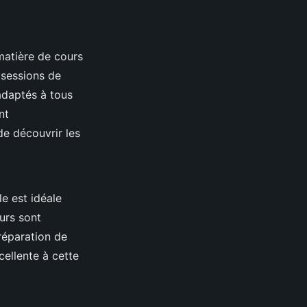
matière de cours
 sessions de
adaptés à tous
nt
de découvrir les
le est idéale
urs sont
réparation de
ellente à cette