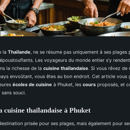
e la
Thaïlande
, ne se résume pas uniquement à ses plages 
époustouflants. Les voyageurs du monde entier s’y renden
ns la richesse de la
cuisine thaïlandaise
. Si vous rêvez de m
pays envoûtant, vous êtes au bon endroit. Cet article vous 
leures
écoles de cuisine
à Phuket, les
cours
proposés, et c
n
sans souci.
a cuisine thaïlandaise à Phuket
destination prisée pour ses plages, mais également pour s