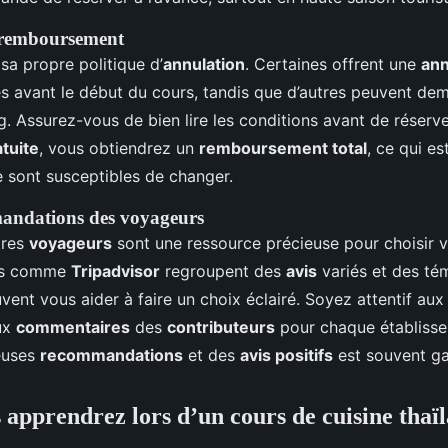
 remboursement
sa propre politique d’
annulation
. Certaines offrent une
ann
es avant le début du cours, tandis que d’autres peuvent de
g. Assurez-vous de bien lire les conditions avant de réserve
atuite
, vous obtiendrez un
remboursement total
, ce qui es
 sont susceptibles de changer.
mandations des voyageurs
tres
voyageurs
sont une ressource précieuse pour choisir v
tes comme
Tripadvisor
regroupent des
avis
variés et des t
uvent vous aider à faire un choix éclairé. Soyez attentif au
ux
commentaires
des
contributeurs
pour chaque établisse
euses
recommandations
et des
avis positifs
est souvent ga
 apprendrez lors d’un cours de cuisine thaï