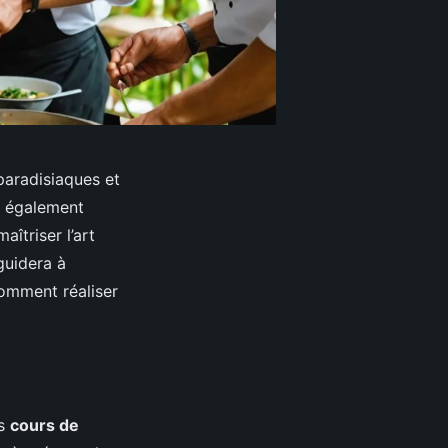
paradisiaques et
t également
aîtriser l’art
guidera à
omment réaliser
es
cours de