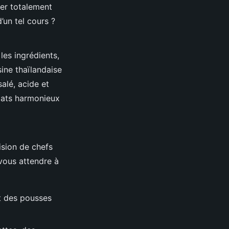
er totalement
’un tel cours ?
es ingrédients,
sine thaïlandaise
salé, acide et
lats harmonieux
ision de chefs
 vous attendre à
et des pousses