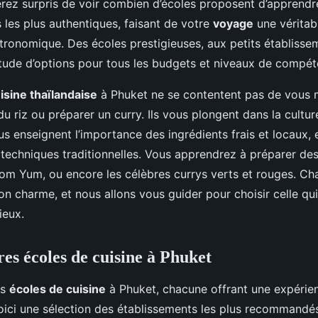
erez surpris de voir combien d’écoles proposent d’apprendr
s les plus authentiques, faisant de votre
voyage
une véritab
stronomique. Des écoles prestigieuses, aux petits établissem
itude d’options pour tous les budgets et niveaux de compét
isine thaïlandaise
à Phuket ne se contentent pas de vous 
 riz ou préparer un curry. Ils vous plongent dans la culture
us enseignent l’importance des ingrédients frais et locaux, 
techniques traditionnelles. Vous apprendrez à préparer des
 Tom Yum, ou encore les célèbres currys verts et rouges. Ch
son charme, et nous allons vous guider pour choisir celle qu
ieux.
res écoles de cuisine à Phuket
rs
écoles de cuisine
à Phuket, chacune offrant une expérie
Voici une sélection des établissements les plus recommandés